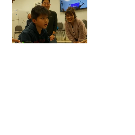
윷이요!!
누구나 즐기는 윷놀이! :)